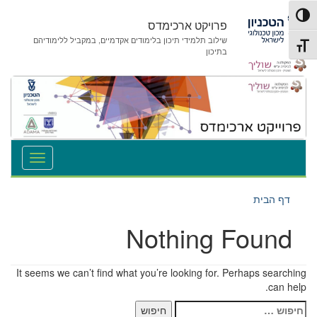
לג
לג
פעל/כבה ניגודיות גבוהה
תוכן
ניווט
פרויקט ארכימדס
שילוב תלמידי תיכון בלימודים אקדמיים, במקביל ללימודיהם
תג גודל גופן
בתיכון
דף הבית
Nothing Found
It seems we can’t find what you’re looking for. Perhaps searching
can help.
חיפוש: