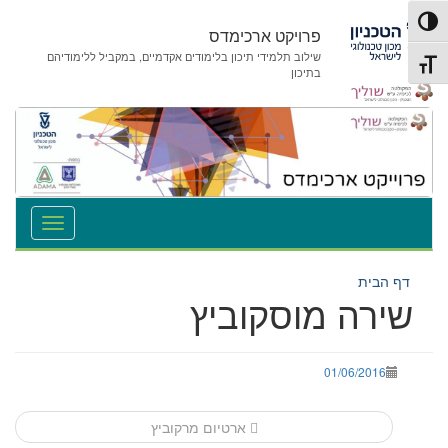
לג
לג
פעל/כבה ניגודיות גבוהה
תוכן
ניווט
פרויקט ארכימדס
שילוב תלמידי תיכון בלימודים אקדמיים, במקביל ללימודיהם
תג גודל גופן
בתיכון
דף הבית
שירה מוסקוביץ
01/06/2016
Post
ארטיום מרקוביץ