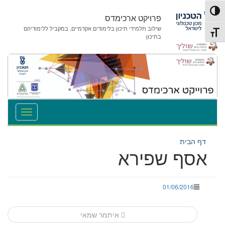
לג
לג
פעל/כבה ניגודיות גבוהה
תוכן
ניווט
פרויקט ארכימדס
שילוב תלמידי תיכון בלימודים אקדמיים, במקביל ללימודיהם
תג גודל גופן
בתיכון
דף הבית
אסף שפירא
01/06/2016
Post
איתמר שמאי