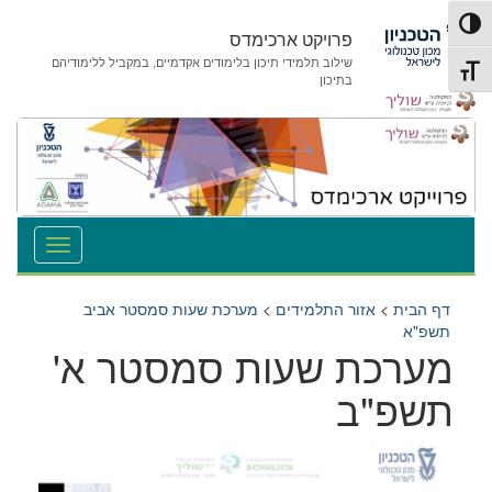
לג
לג
פעל/כבה ניגודיות גבוהה
תוכן
ניווט
פרויקט ארכימדס
שילוב תלמידי תיכון בלימודים אקדמיים, במקביל ללימודיהם
תג גודל גופן
בתיכון
דף הבית
>
אזור התלמידים
>
מערכת שעות סמסטר אביב
תשפ"א
מערכת שעות סמסטר א'
תשפ"ב